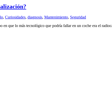
ualización?
lo
,
Curiosidades
,
diagnosis
,
Mantenimiento
,
Seguridad
en que lo más tecnológico que podría fallar en un coche era el radioca