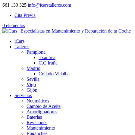
661 130 325
info@icarstalleres.com
Cita Previa
0 elementos
iCars
Talleres
Pamplona
Txantrea
C.C Iruña
Madrid
Collado Villalba
Sevilla
Vigo
Gijón
Servicios
Neumáticos
Cambio de Aceite
Amortiguadores
Baterías
Revisiones
Mantenimiento
Enganches