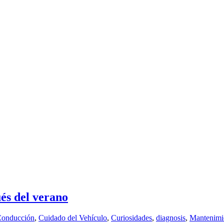
ués del verano
onducción
,
Cuidado del Vehículo
,
Curiosidades
,
diagnosis
,
Mantenimi