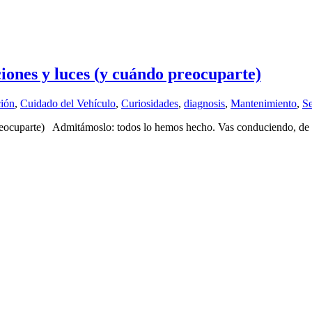
iones y luces (y cuándo preocuparte)
ión
,
Cuidado del Vehículo
,
Curiosidades
,
diagnosis
,
Mantenimiento
,
S
reocuparte) Admitámoslo: todos lo hemos hecho. Vas conduciendo, de r