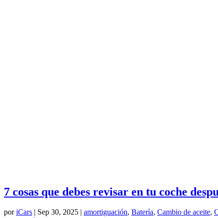
7 cosas que debes revisar en tu coche desp
por
iCars
|
Sep 30, 2025
|
amortiguación
,
Batería
,
Cambio de aceite
,
C