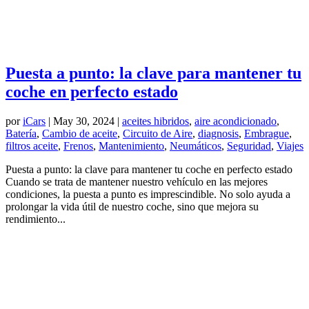
Puesta a punto: la clave para mantener tu
coche en perfecto estado
por
iCars
|
May 30, 2024
|
aceites hibridos
,
aire acondicionado
,
Batería
,
Cambio de aceite
,
Circuito de Aire
,
diagnosis
,
Embrague
,
filtros aceite
,
Frenos
,
Mantenimiento
,
Neumáticos
,
Seguridad
,
Viajes
Puesta a punto: la clave para mantener tu coche en perfecto estado
Cuando se trata de mantener nuestro vehículo en las mejores
condiciones, la puesta a punto es imprescindible. No solo ayuda a
prolongar la vida útil de nuestro coche, sino que mejora su
rendimiento...