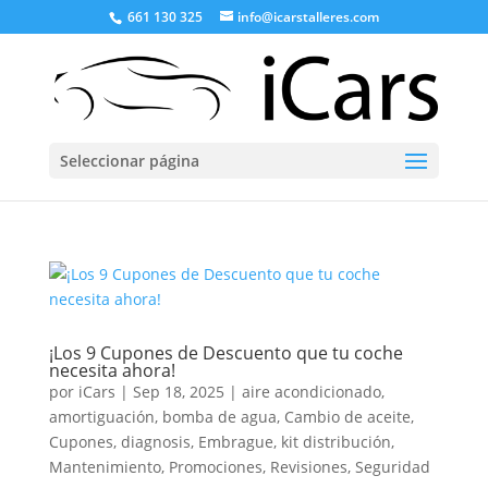
661 130 325
info@icarstalleres.com
Seleccionar página
¡Los 9 Cupones de Descuento que tu coche
necesita ahora!
por
iCars
|
Sep 18, 2025
|
aire acondicionado
,
amortiguación
,
bomba de agua
,
Cambio de aceite
,
Cupones
,
diagnosis
,
Embrague
,
kit distribución
,
Mantenimiento
,
Promociones
,
Revisiones
,
Seguridad