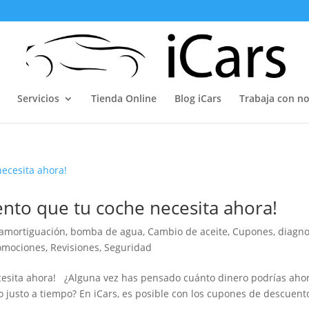
Servicios
Tienda Online
Blog iCars
Trabaja con n
nto que tu coche necesita ahora!
amortiguación
,
bomba de agua
,
Cambio de aceite
,
Cupones
,
diagno
omociones
,
Revisiones
,
Seguridad
cesita ahora! ¿Alguna vez has pensado cuánto dinero podrías aho
o justo a tiempo? En iCars, es posible con los cupones de descuent