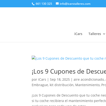
661 130 325
info@icarstalleres.com
iCars
Talleres
¡Los 9 Cupones de Descue
por
iCars
|
Sep 18, 2025
|
aire acondicionado
,
Embrague
,
kit distribución
,
Mantenimiento
,
Pr
¡Los 9 Cupones de Descuento que tu coche ne
si tu coche recibiera el mantenimiento perfect