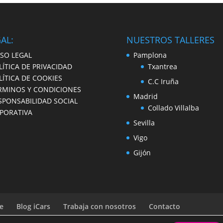
AL:
NUESTROS TALLERES
ISO LEGAL
Pamplona
LÍTICA DE PRIVACIDAD
Txantrea
LÍTICA DE COOKIES
C.C Iruña
ÉRMINOS Y CONDICIONES
Madrid
ESPONSABILIDAD SOCIAL
Collado Villalba
PORATIVA
Sevilla
Vigo
Gijón
ne
Blog iCars
Trabaja con nosotros
Contacto