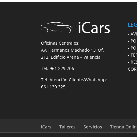
LEG
- AV
- PO
Oficinas Centrales:
- PO
Av. Hermanos Machado 13, Of.
- T
212. Edificio Arena – Valencia
- R
Tel.
961 229 706
COR
Tel. Atención Cliente/WhatsApp:
661 130 325
iCars
Talleres
Servicios
Tienda Onli