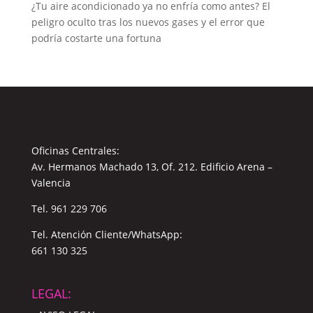
¿Tu aire acondicionado ya no enfría como antes? El
peligro oculto tras los nuevos gases y el error que
podría costarte una fortuna
Oficinas Centrales:
Av. Hermanos Machado 13, Of. 212. Edificio Arena –
Valencia
Tel.
961 229 706
Tel. Atención Cliente/WhatsApp:
661 130 325
LEGAL: