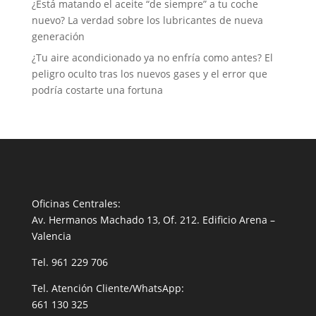
¿Está matando el aceite “de siempre” a tu coche
nuevo? La verdad sobre los lubricantes de nueva
generación
¿Tu aire acondicionado ya no enfría como antes? El
peligro oculto tras los nuevos gases y el error que
podría costarte una fortuna
Oficinas Centrales:
Av. Hermanos Machado 13, Of. 212. Edificio Arena –
Valencia
Tel.
961 229 706
Tel. Atención Cliente/WhatsApp:
661 130 325