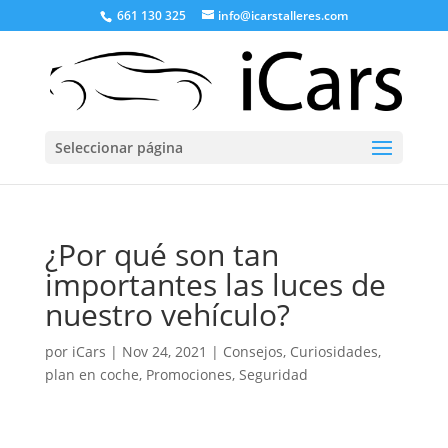
661 130 325
info@icarstalleres.com
Seleccionar página
¿Por qué son tan
importantes las luces de
nuestro vehículo?
por
iCars
|
Nov 24, 2021
|
Consejos
,
Curiosidades
,
plan en coche
,
Promociones
,
Seguridad