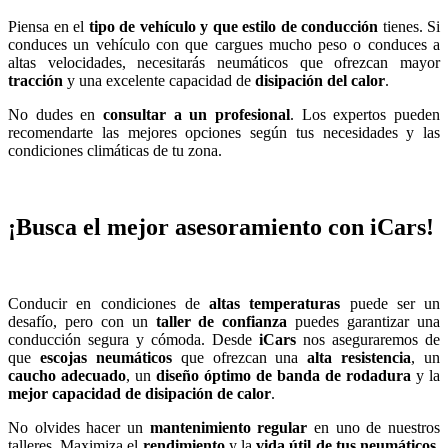
Piensa en el
tipo de vehículo y que estilo de conducción
tienes. Si
conduces un vehículo con que cargues mucho peso o conduces a
altas velocidades, necesitarás neumáticos que ofrezcan mayor
tracción
y una excelente capacidad de
disipación del calor
.
No dudes en
consultar a un profesional
. Los expertos pueden
recomendarte las mejores opciones según tus necesidades y las
condiciones climáticas de tu zona.
¡Busca el mejor asesoramiento con iCars!
Conducir en condiciones de
altas temperaturas
puede ser un
desafío, pero con un
taller de confianza
puedes garantizar una
conducción segura y cómoda. Desde
iCars
nos aseguraremos de
que
escojas neumáticos
que ofrezcan una
alta resistencia
, un
caucho adecuado
, un
diseño óptimo de banda de rodadura
y la
mejor capacidad de disipación de calor
.
No olvides hacer un
mantenimiento regular
en uno de nuestros
talleres. Maximiza el
rendimiento
y la
vida útil de tus neumáticos
.