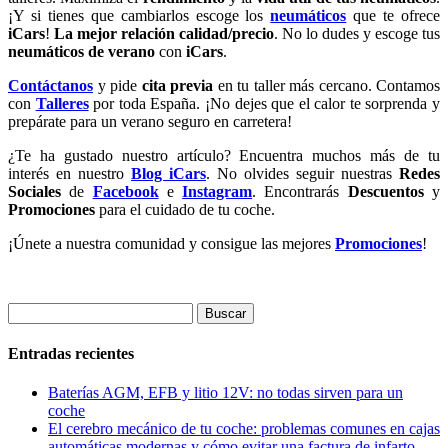
¡Y si tienes que cambiarlos escoge los
neumáticos
que te ofrece
iCars
!
La mejor relación calidad/precio
. No lo dudes y escoge tus
neumáticos de verano
con
iCars
.
Contáctanos
y pide
cita previa
en tu taller más cercano. Contamos
con
Talleres
por toda España. ¡No dejes que el calor te sorprenda y
prepárate para un verano seguro en carretera!
¿Te ha gustado nuestro artículo? Encuentra muchos más de tu
interés en nuestro
Blog iCars
. No olvides seguir nuestras
Redes
Sociales
de
Facebook
e
Instagram
. Encontrarás
Descuentos
y
Promociones
para el cuidado de tu coche.
¡Únete a nuestra comunidad y consigue las mejores
Promociones
!
Buscar:
Entradas recientes
Baterías AGM, EFB y litio 12V: no todas sirven para un
coche
El cerebro mecánico de tu coche: problemas comunes en cajas
automáticas modernas y cómo evitar una factura de infarto