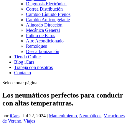
Diagnosis Electrónica
Correa Distribución
Cambio Líquido Frenos
Cambio Anticongelante
Alineado Dirección
Mecánica General
Pulido de Faros
Aire Acondicionado
Remolques
Descarbonización
Tienda Online
Blog iCars
Trabaja con nosotros
Contacto
Seleccionar página
Los neumáticos perfectos para conducir
con altas temperaturas.
por
iCars
|
Jul 22, 2024
|
Mantenimiento
,
Neumáticos
,
Vacaciones
de Verano
,
Viajes