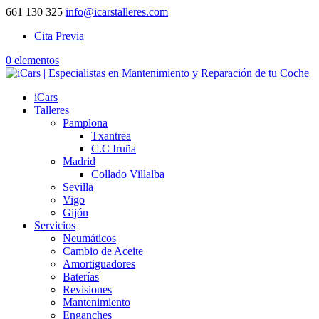
661 130 325
info@icarstalleres.com
Cita Previa
0 elementos
iCars
Talleres
Pamplona
Txantrea
C.C Iruña
Madrid
Collado Villalba
Sevilla
Vigo
Gijón
Servicios
Neumáticos
Cambio de Aceite
Amortiguadores
Baterías
Revisiones
Mantenimiento
Enganches