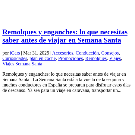
Remolques y enganches: lo que necesitas
saber antes de viajar en Semana Santa
por
iCars
|
Mar 31, 2025
|
Accesorios
,
Conducción
,
Consejos
,
Curiosidades
,
plan en coche
,
Promociones
,
Remolques
,
Viajes
,
Viajes Semana Santa
Remolques y enganches: lo que necesitas saber antes de viajar en
Semana Santa La Semana Santa está a la vuelta de la esquina y
muchos conductores en España se preparan para disfrutar estos días
de descanso. Ya sea para un viaje en caravana, transportar un...