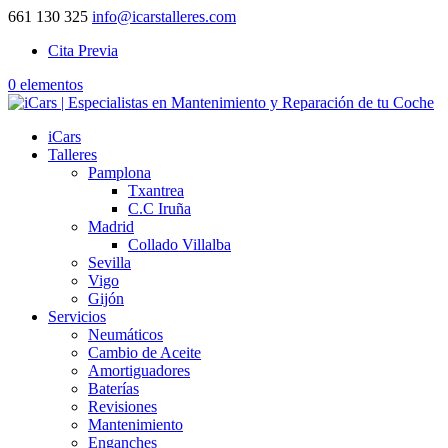
661 130 325
info@icarstalleres.com
Cita Previa
0 elementos
iCars
Talleres
Pamplona
Txantrea
C.C Iruña
Madrid
Collado Villalba
Sevilla
Vigo
Gijón
Servicios
Neumáticos
Cambio de Aceite
Amortiguadores
Baterías
Revisiones
Mantenimiento
Enganches