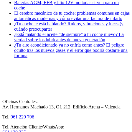
Baterías AGM, EFB y litio 12V: no todas sirven para un
coche
El cerebro mecánico de tu coche: problemas comunes en cajas
automáticas modernas y cómo evitar una factura de infarto
¿Tu coche te está hablando? Ruidos, vibraciones y luces (y
cuándo preocuparte)
¿Está matando el aceite “de siempre” a tu coche nuevo? La
verdad sobre los lubricantes de nueva generación
¿Tu aire acondicionado ya no enfría como antes? El peligro
oculto tras los nuevos gases y el error que podría costarte una
fortuna
Oficinas Centrales:
Av. Hermanos Machado 13, Of. 212. Edificio Arena – Valencia
Tel.
961 229 706
Tel. Atención Cliente/WhatsApp: