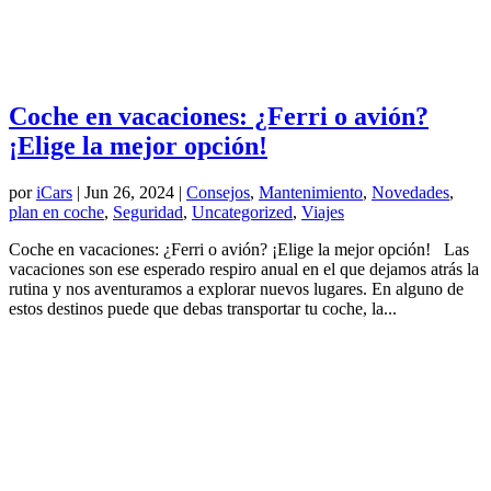
Coche en vacaciones: ¿Ferri o avión?
¡Elige la mejor opción!
por
iCars
|
Jun 26, 2024
|
Consejos
,
Mantenimiento
,
Novedades
,
plan en coche
,
Seguridad
,
Uncategorized
,
Viajes
Coche en vacaciones: ¿Ferri o avión? ¡Elige la mejor opción! Las
vacaciones son ese esperado respiro anual en el que dejamos atrás la
rutina y nos aventuramos a explorar nuevos lugares. En alguno de
estos destinos puede que debas transportar tu coche, la...