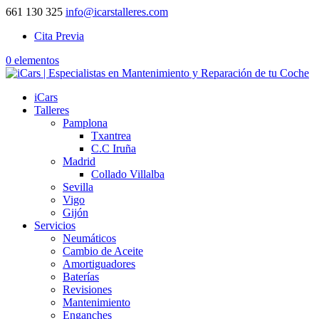
661 130 325
info@icarstalleres.com
Cita Previa
0 elementos
iCars
Talleres
Pamplona
Txantrea
C.C Iruña
Madrid
Collado Villalba
Sevilla
Vigo
Gijón
Servicios
Neumáticos
Cambio de Aceite
Amortiguadores
Baterías
Revisiones
Mantenimiento
Enganches