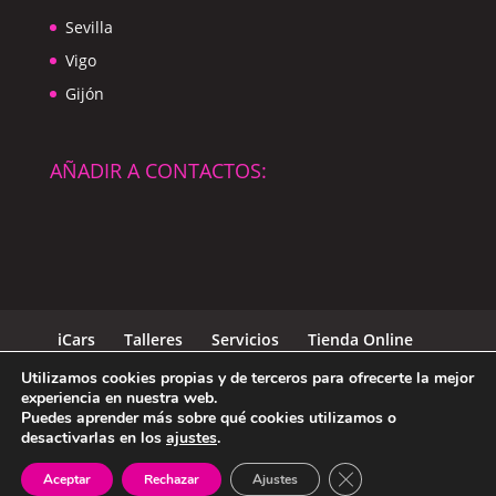
Sevilla
Vigo
Gijón
AÑADIR A CONTACTOS:
iCars
Talleres
Servicios
Tienda Online
Blog iCars
Trabaja con nosotros
Contacto
Utilizamos cookies propias y de terceros para ofrecerte la mejor
experiencia en nuestra web.
Puedes aprender más sobre qué cookies utilizamos o
desactivarlas en los
ajustes
.
Diseño
Mediterranea Services
| Copyright-2021
Cerrar el banner de 
Aceptar
Rechazar
Ajustes
icarstalleres.com