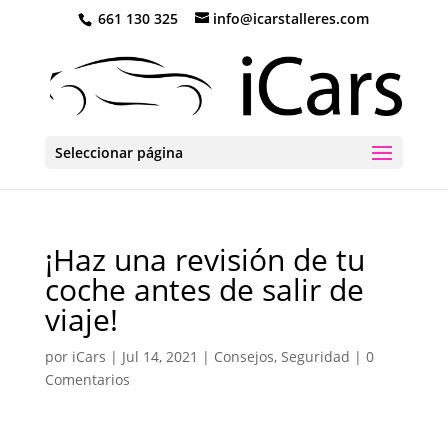
661 130 325
info@icarstalleres.com
Seleccionar página
¡Haz una revisión de tu
coche antes de salir de
viaje!
por
iCars
|
Jul 14, 2021
|
Consejos
,
Seguridad
|
0
Comentarios