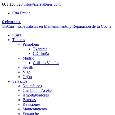
661 130 325
info@icarstalleres.com
Cita Previa
0 elementos
iCars
Talleres
Pamplona
Txantrea
C.C Iruña
Madrid
Collado Villalba
Sevilla
Vigo
Gijón
Servicios
Neumáticos
Cambio de Aceite
Amortiguadores
Baterías
Revisiones
Mantenimiento
Enganches