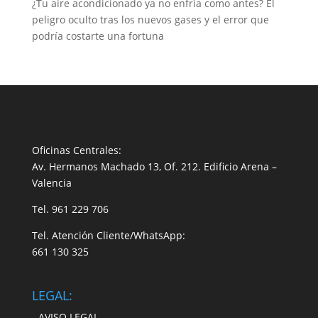
¿Tu aire acondicionado ya no enfría como antes? El
peligro oculto tras los nuevos gases y el error que
podría costarte una fortuna
Oficinas Centrales:
Av. Hermanos Machado 13, Of. 212. Edificio Arena –
Valencia
Tel.
961 229 706
Tel. Atención Cliente/WhatsApp:
661 130 325
LEGAL:
- AVISO LEGAL