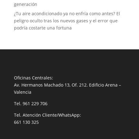
generación
¿Tu aire acondicionado ya no enfría como antes? El
peligro oculto tras los nuevos gases y el error que
podría costarte una fortuna
Oficinas Centrales:
Av. Hermanos Machado 13, Of. 212. Edificio Arena –
Valencia
Tel.
961 229 706
Tel. Atención Cliente/WhatsApp:
661 130 325