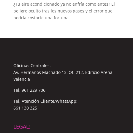
¿Tu aire acondicionado ya no enfría como antes? El
peligro oculto tras los nuevos gases y el error que
podría costarte una fortuna
Oficinas Centrales:
Av. Hermanos Machado 13, Of. 212. Edificio Arena –
Valencia
Tel.
961 229 706
Tel. Atención Cliente/WhatsApp:
661 130 325
LEGAL: