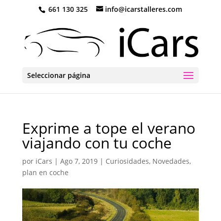
661 130 325
info@icarstalleres.com
Seleccionar página
Exprime a tope el verano
viajando con tu coche
por
iCars
|
Ago 7, 2019
|
Curiosidades
,
Novedades
,
plan en coche