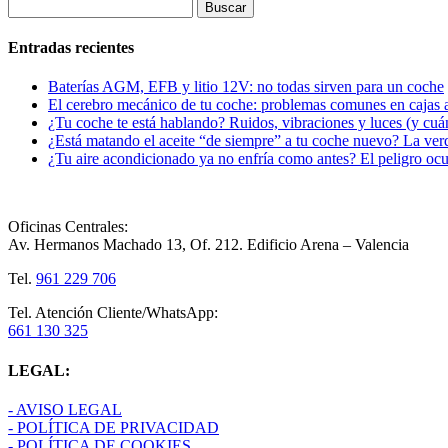
Buscar:
Entradas recientes
Baterías AGM, EFB y litio 12V: no todas sirven para un coche
El cerebro mecánico de tu coche: problemas comunes en cajas a
¿Tu coche te está hablando? Ruidos, vibraciones y luces (y cu
¿Está matando el aceite “de siempre” a tu coche nuevo? La ver
¿Tu aire acondicionado ya no enfría como antes? El peligro ocult
Oficinas Centrales:
Av. Hermanos Machado 13, Of. 212. Edificio Arena – Valencia
Tel.
961 229 706
Tel. Atención Cliente/WhatsApp:
661 130 325
LEGAL:
- AVISO LEGAL
- POLÍTICA DE PRIVACIDAD
- POLÍTICA DE COOKIES