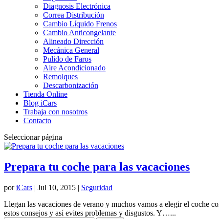
Diagnosis Electrónica
Correa Distribución
Cambio Líquido Frenos
Cambio Anticongelante
Alineado Dirección
Mecánica General
Pulido de Faros
Aire Acondicionado
Remolques
Descarbonización
Tienda Online
Blog iCars
Trabaja con nosotros
Contacto
Seleccionar página
Prepara tu coche para las vacaciones
por
iCars
|
Jul 10, 2015
|
Seguridad
Llegan las vacaciones de verano y muchos vamos a elegir el coche como
estos consejos y así evites problemas y disgustos. Y…...