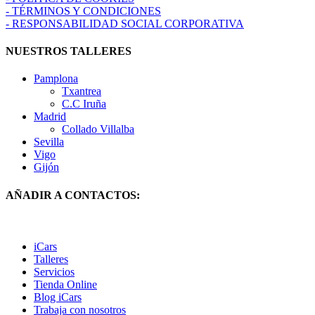
- TÉRMINOS Y CONDICIONES
- RESPONSABILIDAD SOCIAL CORPORATIVA
NUESTROS TALLERES
Pamplona
Txantrea
C.C Iruña
Madrid
Collado Villalba
Sevilla
Vigo
Gijón
AÑADIR A CONTACTOS:
iCars
Talleres
Servicios
Tienda Online
Blog iCars
Trabaja con nosotros