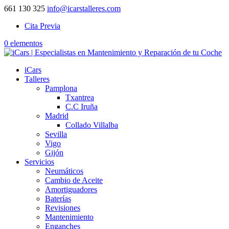
661 130 325
info@icarstalleres.com
Cita Previa
0 elementos
iCars
Talleres
Pamplona
Txantrea
C.C Iruña
Madrid
Collado Villalba
Sevilla
Vigo
Gijón
Servicios
Neumáticos
Cambio de Aceite
Amortiguadores
Baterías
Revisiones
Mantenimiento
Enganches