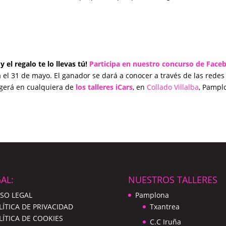
el regalo te lo llevas tú!
Participa en nuestro concurso de Face
 el 31 de mayo. El ganador se dará a conocer a través de las redes
cogerá en cualquiera de
los talleres iCars
, en
Collado Villalba
, Pampl
AL:
NUESTROS TALLERES
ISO LEGAL
Pamplona
LÍTICA DE PRIVACIDAD
Txantrea
LÍTICA DE COOKIES
C.C Iruña