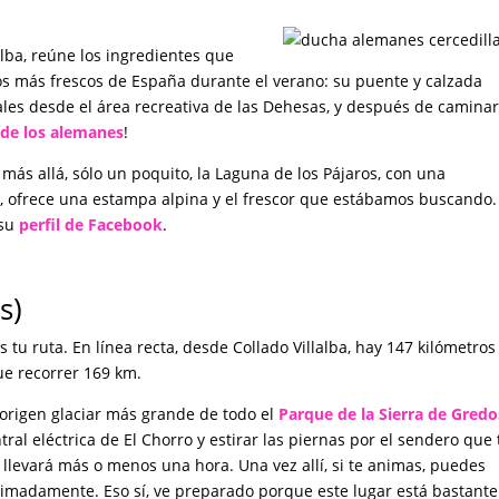
lalba, reúne los ingredientes que
 más frescos de España durante el verano: su puente y calzada
les desde el área recreativa de las Dehesas, y después de camina
 de los alemanes
!
ás allá, sólo un poquito, la Laguna de los Pájaros, con una
, ofrece una estampa alpina y el frescor que estábamos buscando.
 su
perfil de Facebook
.
s)
s tu ruta. En línea recta, desde Collado Villalba, hay 147 kilómetros
ue recorrer 169 km.
e origen glaciar más grande de todo el
Parque de la Sierra de Gredo
tral eléctrica de El Chorro y estirar las piernas por el sendero que 
te llevará más o menos una hora. Una vez allí, si te animas, puedes
oximadamente. Eso sí, ve preparado porque este lugar está bastante