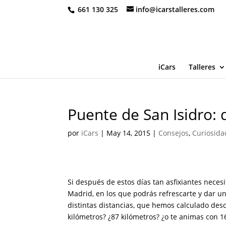
661 130 325
info@icarstalleres.com
iCars
Talleres
Puente de San Isidro:
por
iCars
|
May 14, 2015
|
Consejos
,
Curiosida
Si después de estos días tan asfixiantes nece
Madrid, en los que podrás refrescarte y dar u
distintas distancias, que hemos calculado desd
kilómetros? ¿87 kilómetros? ¿o te animas con 