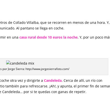
etros de Collado Villalba, que se recorren en menos de una hora. Y,
municado. Al pantano se llega en coche.
ormir en una
casa rural desde 10 euros la noche
. Y, por un poco má
s por Jorge Sierra: http://www.jorgesierrafoto.com/
coche otra vez y dirigirte a
Candeleda
. Cerca de allí, un río con
tio también para refrescarse. ¡Ah!, y apunta, el primer fin de sema
de Candeleda… por si te quedas con ganas de repetir.