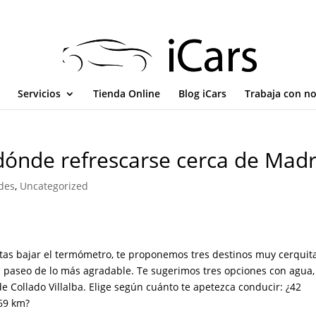
Servicios
Tienda Online
Blog iCars
Trabaja con n
 dónde refrescarse cerca de Madr
des
,
Uncategorized
sitas bajar el termómetro, te proponemos tres destinos muy cerquit
n paseo de lo más agradable. Te sugerimos tres opciones con agua,
e Collado Villalba. Elige según cuánto te apetezca conducir: ¿42
169 km?