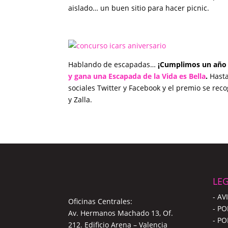
aislado… un buen sitio para hacer picnic.
Hablando de escapadas…
¡Cumplimos un año y 
y gana una Escapada de la Vida es Bella
.
Hasta
sociales Twitter y Facebook y el premio se re
y Zalla.
LEG
- AV
Oficinas Centrales:
- PO
Av. Hermanos Machado 13, Of.
- PO
212. Edificio Arena – Valencia