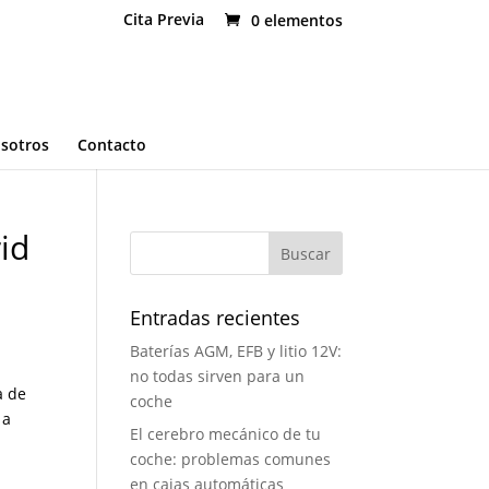
Cita Previa
0 elementos
osotros
Contacto
id
Entradas recientes
Baterías AGM, EFB y litio 12V:
no todas sirven para un
a de
coche
 a
El cerebro mecánico de tu
coche: problemas comunes
en cajas automáticas