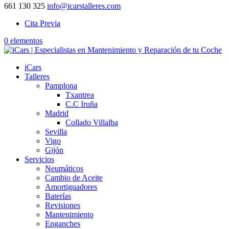
661 130 325
info@icarstalleres.com
Cita Previa
0 elementos
iCars
Talleres
Pamplona
Txantrea
C.C Iruña
Madrid
Collado Villalba
Sevilla
Vigo
Gijón
Servicios
Neumáticos
Cambio de Aceite
Amortiguadores
Baterías
Revisiones
Mantenimiento
Enganches