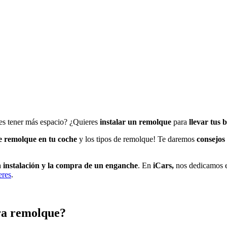
es tener más espacio? ¿Quieres
instalar un remolque
para
llevar tus b
e remolque en tu coche
y los tipos de remolque! Te daremos
consejos
a
instalación y la compra de un
enganche
. En
iCars,
nos dedicamos e
eres
.
ara remolque?