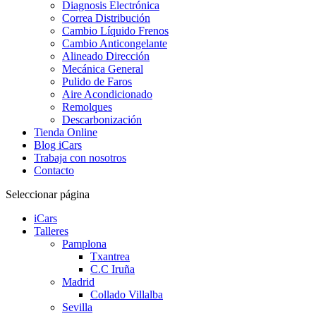
Diagnosis Electrónica
Correa Distribución
Cambio Líquido Frenos
Cambio Anticongelante
Alineado Dirección
Mecánica General
Pulido de Faros
Aire Acondicionado
Remolques
Descarbonización
Tienda Online
Blog iCars
Trabaja con nosotros
Contacto
Seleccionar página
iCars
Talleres
Pamplona
Txantrea
C.C Iruña
Madrid
Collado Villalba
Sevilla