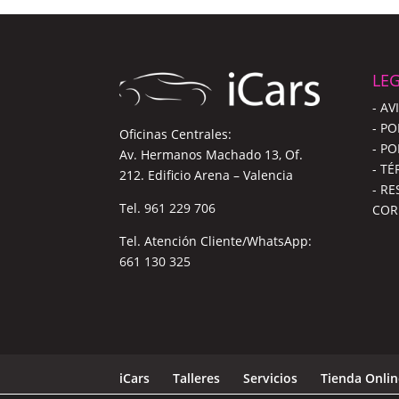
LEG
- AV
- PO
Oficinas Centrales:
- PO
Av. Hermanos Machado 13, Of.
- T
212. Edificio Arena – Valencia
- R
Tel.
961 229 706
COR
Tel. Atención Cliente/WhatsApp:
661 130 325
iCars
Talleres
Servicios
Tienda Onli