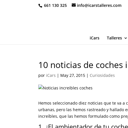
661 130 325
info@icarstalleres.com
iCars
Talleres
10 noticias de coches 
por
iCars
|
May 27, 2015
|
Curiosidades
Hemos seleccionado diez noticias que te va a 
urbanas, pero las hemos rastreado y hallado 
increíbles, que las hemos formulado como pr
1. ¿El ambientador de tu coche