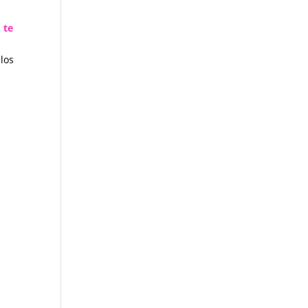
 te
los