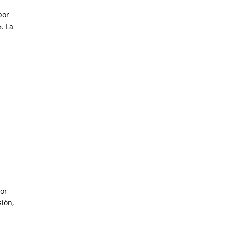
por
. La
por
sión,