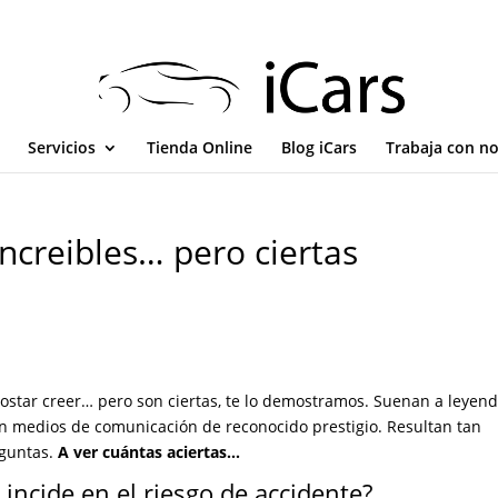
Servicios
Tienda Online
Blog iCars
Trabaja con n
increibles… pero ciertas
costar creer… pero son ciertas, te lo demostramos. Suenan a leyen
en medios de comunicación de reconocido prestigio. Resultan tan
eguntas.
A ver cuántas aciertas…
 incide en el riesgo de accidente?