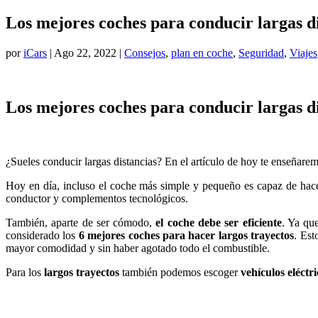
Los mejores coches para conducir largas d
por
iCars
|
Ago 22, 2022
|
Consejos
,
plan en coche
,
Seguridad
,
Viajes
Los mejores coches para conducir largas d
¿Sueles conducir largas distancias? En el artículo de hoy te enseñare
Hoy en día, incluso el coche más simple y pequeño es capaz de hacer
conductor y complementos tecnológicos.
También, aparte de ser cómodo,
el coche debe ser eficiente
. Ya qu
considerado los
6 mejores coches para hacer largos trayectos
. Est
mayor comodidad y sin haber agotado todo el combustible.
Para los
largos trayectos
también podemos escoger
vehículos eléctri