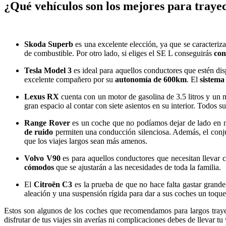
¿Qué vehículos son los mejores para trayec
Skoda Superb
es una excelente elección, ya que se caracteriz
de combustible. Por otro lado, si eliges el SE L conseguirás
con
Tesla Model 3
es ideal para aquellos conductores que estén dis
excelente compañero por su
autonomía de 600km
. El
sistema
Lexus RX
cuenta con un motor de gasolina de 3.5 litros y un 
gran espacio al contar con siete asientos en su interior. Todos
Range Rover
es un coche que no podíamos dejar de lado en nu
de ruido
permiten una conducción silenciosa. Además, el con
que los viajes largos sean más amenos.
Volvo V90
es para aquellos conductores que necesitan llevar
cómodos
que se ajustarán a las necesidades de toda la familia.
El
Citroën C3
es la prueba de que no hace falta gastar grande
aleación y una suspensión rígida para dar a sus coches un toqu
Estos son algunos de los coches que recomendamos para largos trayec
disfrutar de tus viajes sin averías ni complicaciones debes de llevar t