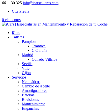
661 130 325
info@icarstalleres.com
Cita Previa
0 elementos
iCars
Talleres
Pamplona
Txantrea
C.C Iruña
Madrid
Collado Villalba
Sevilla
Vigo
Gijón
Servicios
Neumáticos
Cambio de Aceite
Amortiguadores
Baterías
Revisiones
Mantenimiento
Enganches