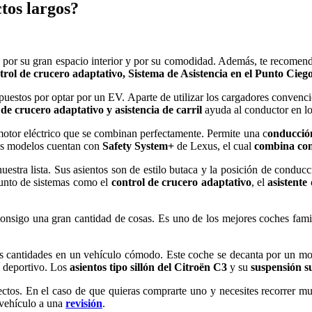
tos largos?
a por su gran espacio interior y por su comodidad. Además, te recomenda
trol de crucero adaptativo, Sistema de Asistencia en el Punto Ciego
puestos por optar por un EV. Aparte de utilizar los cargadores convenci
 de crucero adaptativo y asistencia de carril
ayuda al conductor en los
motor eléctrico que se combinan perfectamente. Permite una c
onducción
 sus modelos cuentan con
Safety System+
de Lexus, el cual
combina con
estra lista. Sus asientos son de estilo butaca y la posición de conduc
junto de sistemas como el
control de crucero adaptativo
, el
asistente
 consigo una gran cantidad de cosas. Es uno de los mejores coches fam
s cantidades en un vehículo cómodo. Este coche se decanta por un model
e deportivo. Los
asientos tipo sillón del Citroën C3
y su
suspensión s
tos. En el caso de que quieras comprarte uno y necesites recorrer mu
u vehículo a una
revisión
.