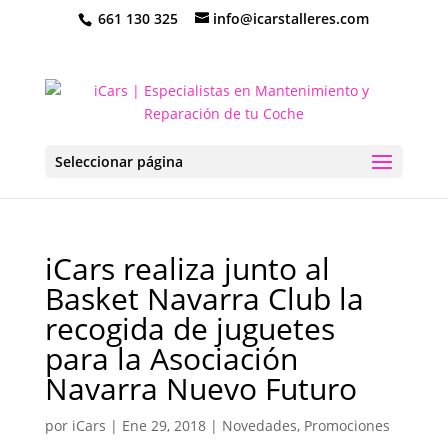
661 130 325
info@icarstalleres.com
Seleccionar página
iCars realiza junto al
Basket Navarra Club la
recogida de juguetes
para la Asociación
Navarra Nuevo Futuro
por
iCars
|
Ene 29, 2018
|
Novedades
,
Promociones