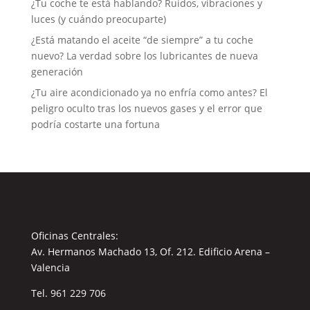
¿Tu coche te está hablando? Ruidos, vibraciones y
luces (y cuándo preocuparte)
¿Está matando el aceite “de siempre” a tu coche
nuevo? La verdad sobre los lubricantes de nueva
generación
¿Tu aire acondicionado ya no enfría como antes? El
peligro oculto tras los nuevos gases y el error que
podría costarte una fortuna
Oficinas Centrales:
Av. Hermanos Machado 13, Of. 212. Edificio Arena –
Valencia
Tel.
961 229 706