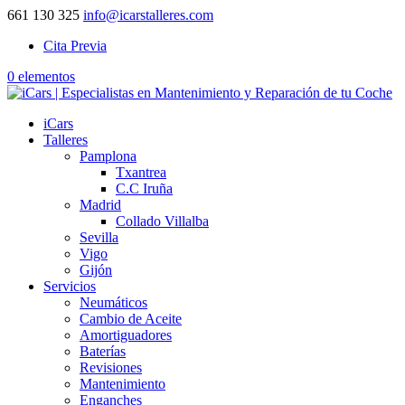
661 130 325
info@icarstalleres.com
Cita Previa
0 elementos
iCars
Talleres
Pamplona
Txantrea
C.C Iruña
Madrid
Collado Villalba
Sevilla
Vigo
Gijón
Servicios
Neumáticos
Cambio de Aceite
Amortiguadores
Baterías
Revisiones
Mantenimiento
Enganches